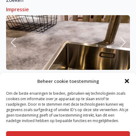
Zoeken
Impressie
Beheer cookie toestemming
Om de beste ervaringen te bieden, gebruiken wij technologieën zoals
cookies om informatie over je apparaat op te slaan en/of te
raadplegen. Door in te stemmen met deze technologieën kunnen wij
gegevens zoals surfgedrag of unieke ID's op deze site verwerken. Als je
Menken Werkbladen is gespecialiseerd in het
geen toestemming geeft of uw toestemming intrekt, kan dit een
fabriceren van bladen met een kunststof toplaag. Het
nadelige invloed hebben op bepaalde functies en mogelijkheden.
assortiment biedt een brede keuze in soorten, maten
en vormen. Van aanrechtblad tot barblad en van